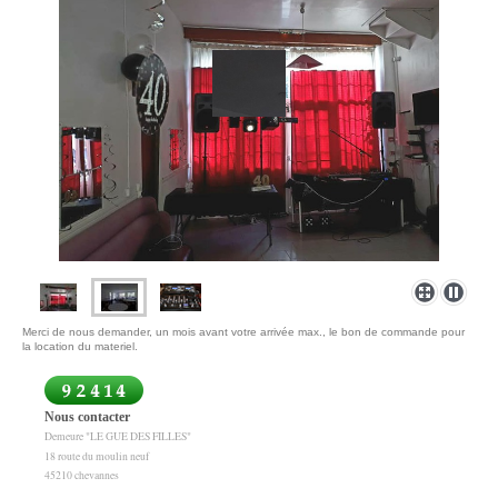
Merci de nous demander, un mois avant votre arrivée max., le bon de commande pour
la location du materiel.
Nous contacter
Demeure "LE GUE DES FILLES"
18 route du moulin neuf
45210 chevannes