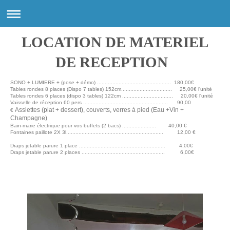
LOCATION DE MATERIEL
DE RECEPTION
SONO + LUMIERE + (pose + démo) ................................................ 180,00€
Tables rondes 8 places (Dispo 7 tables) 152cm................................. 25,00€ l'unité
Tables rondes 6 places (dispo 3 tables) 122cm ................................. 20,00€ l'unité
Vaisselle de réception 60 pers ....................................................... 90,00
Assiettes (plat + dessert), couverts, verres à pied (Eau +Vin +
€
Champagne)
Bain-marie électrique pour vos buffets (2 bacs) ...................... 40,00 €
Fontaines paillote 2X 3l............................................................... 12,00 €
Draps jetable parure 1 place ........................................................ 4,00€
Draps jetable parure 2 places ...................................................... 6,00€