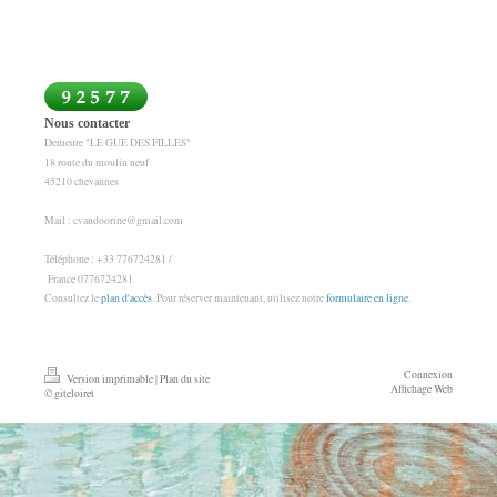
Nous contacter
Demeure "LE GUE DES FILLES"
18 route du moulin neuf
45210 chevannes
Mail : cvandoorine@gmail.com
Téléphone : +33 776724281 /
France 0776724281
Consultez le
plan d'accès
. Pour réserver maintenant, utilisez notre
formulaire en ligne
.
Connexion
Version imprimable
|
Plan du site
Affichage Web
© giteloiret